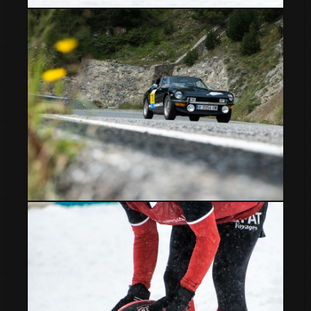
Grandvalira Snowrugby
43º Ral·li d’Andorra Històric