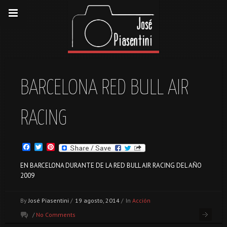
BARCELONA RED BULL AIR
RACING
FACEBOOK
TWITTER
PINTEREST
EN BARCELONA DURANTE DE LA RED BULL AIR RACING DEL AÑO
2009
By
José Piasentini
/
19 agosto, 2014
/
In
Acción
/
No Comments