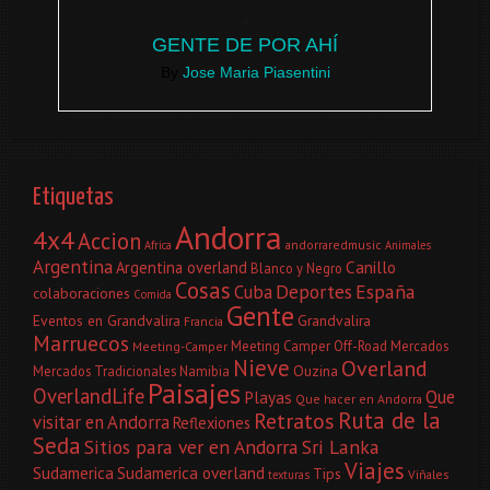
GENTE DE POR AHÍ
By
Jose Maria Piasentini
Etiquetas
Andorra
4x4
Accion
andorraredmusic
Africa
Animales
Argentina
Canillo
Argentina overland
Blanco y Negro
Cosas
Deportes
España
Cuba
colaboraciones
Comida
Gente
Eventos en Grandvalira
Grandvalira
Francia
Marruecos
Meeting Camper Off-Road
Mercados
Meeting-Camper
Nieve
Overland
Ouzina
Mercados Tradicionales
Namibia
Paisajes
OverlandLife
Que
Playas
Que hacer en Andorra
Ruta de la
Retratos
visitar en Andorra
Reflexiones
Seda
Sitios para ver en Andorra
Sri Lanka
Viajes
Sudamerica
Sudamerica overland
Tips
Viñales
texturas