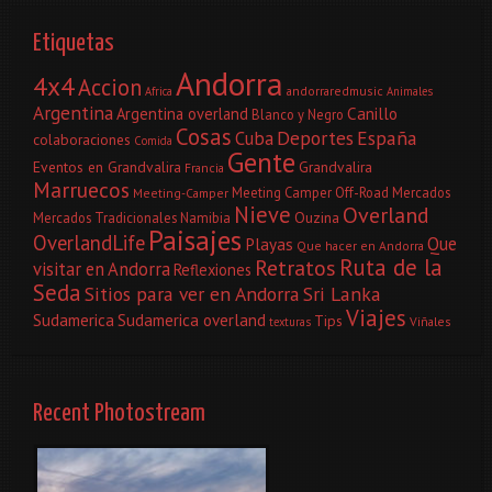
Etiquetas
Andorra
4x4
Accion
andorraredmusic
Africa
Animales
Argentina
Canillo
Argentina overland
Blanco y Negro
Cosas
Deportes
España
Cuba
colaboraciones
Comida
Gente
Eventos en Grandvalira
Grandvalira
Francia
Marruecos
Meeting Camper Off-Road
Mercados
Meeting-Camper
Nieve
Overland
Ouzina
Mercados Tradicionales
Namibia
Paisajes
OverlandLife
Que
Playas
Que hacer en Andorra
Ruta de la
Retratos
visitar en Andorra
Reflexiones
Seda
Sitios para ver en Andorra
Sri Lanka
Viajes
Sudamerica
Sudamerica overland
Tips
Viñales
texturas
Recent Photostream