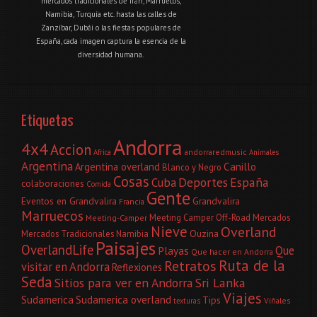
mercados tradicionales de Irán, Marruecos,
Namibia, Turquía etc. hasta las calles de
Zanzíbar, Dubái o las fiestas populares de
España, cada imagen captura la esencia de la
diversidad humana.
Etiquetas
Andorra
4x4
Accion
andorraredmusic
Africa
Animales
Argentina
Canillo
Argentina overland
Blanco y Negro
Cosas
Deportes
España
Cuba
colaboraciones
Comida
Gente
Eventos en Grandvalira
Grandvalira
Francia
Marruecos
Meeting Camper Off-Road
Mercados
Meeting-Camper
Nieve
Overland
Ouzina
Mercados Tradicionales
Namibia
Paisajes
OverlandLife
Que
Playas
Que hacer en Andorra
Ruta de la
Retratos
visitar en Andorra
Reflexiones
Seda
Sitios para ver en Andorra
Sri Lanka
Viajes
Sudamerica
Sudamerica overland
Tips
Viñales
texturas