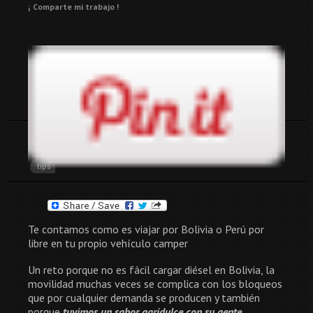
¡ Comparte mi trabajo !
Tags:
bolivia
bolivia overland
overlanding bolivia
overlanding peru
peru
peru overland
reflexiones
tips
Te contamos como es viajar por Bolivia o Perú por
libre en tu propio vehículo camper
Un reto porque no es fácil cargar diésel en Bolivia, la
movilidad muchas veces se complica con los bloqueos
que por cualquier demanda se producen y también
porque
tuvimos un sabor agridulce con su gente
.