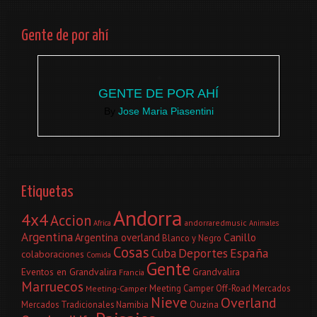
Gente de por ahí
GENTE DE POR AHÍ
By
Jose Maria Piasentini
Etiquetas
Andorra
4x4
Accion
andorraredmusic
Africa
Animales
Argentina
Canillo
Argentina overland
Blanco y Negro
Cosas
Deportes
España
Cuba
colaboraciones
Comida
Gente
Eventos en Grandvalira
Grandvalira
Francia
Marruecos
Meeting Camper Off-Road
Mercados
Meeting-Camper
Nieve
Overland
Ouzina
Mercados Tradicionales
Namibia