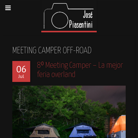
MEETING CAMPER OFF-ROAD
8º Meeting Camper – La mejor
06
feria overland
Jul