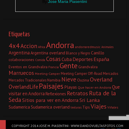
By
Jose Maria Piasentini
Etiquetas
Andorra
4x4
Accion
andorraredmusic
Africa
Animales
Argentina
Canillo
Argentina overland
Blanco y Negro
Cosas
Deportes
España
Cuba
colaboraciones
Comida
Gente
Eventos en Grandvalira
Grandvalira
Francia
Marruecos
Meeting Camper Off-Road
Mercados
Meeting-Camper
Nieve
Overland
Ouzina
Mercados Tradicionales
Namibia
Paisajes
OverlandLife
Que
Playas
Que hacer en Andorra
Ruta de la
Retratos
visitar en Andorra
Reflexiones
Seda
Sitios para ver en Andorra
Sri Lanka
Viajes
Sudamerica
Sudamerica overland
Tips
Viñales
texturas
COPYRIGHT 2014 JOSÉ M. PIASENTINI - WWW.DANDOVUELTASFOTOS.COM