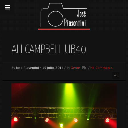
ALI CAMPBELL UB40
By
José Piasentini
/
15 julio, 2014
/
In
Gente
/
No Comments