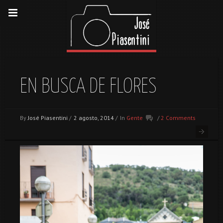
EN BUSCA DE FLORES
By
José Piasentini
/
2 agosto, 2014
/
In
Gente
/
2 Comments