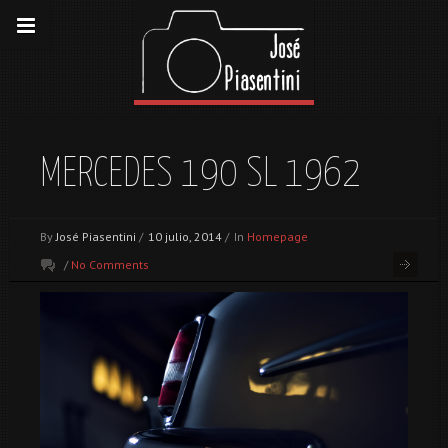
MERCEDES 190 SL 1962
By
José Piasentini
/
10 julio, 2014
/
In
Homepage
/
No Comments