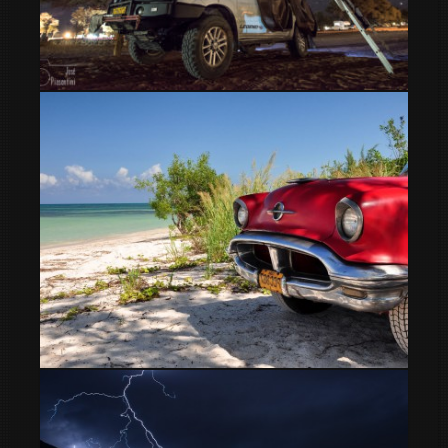
Sesriem Campsite Sossusvlei Namibia
Cayo Jutias