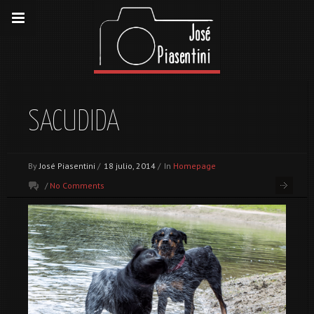
SACUDIDA
By
José Piasentini
/
18 julio, 2014
/
In
Homepage
/
No Comments