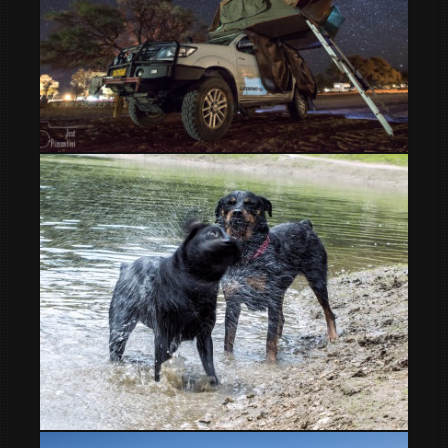
Sesriem Campsite Sossusvlei Namibia
Sacudida