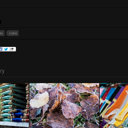
as
cuba
ery