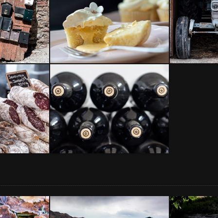
dulces
El curioso
Bregolat