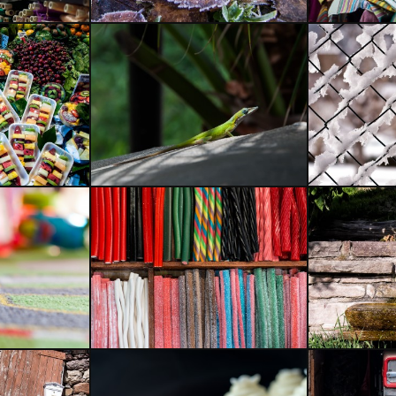
Tardor
Chilabas
Tomando el sol
alambrado
Chuches
Les Flors