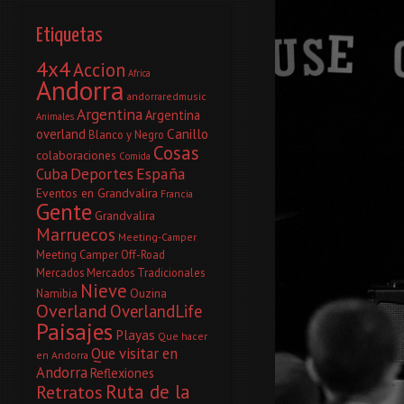
Etiquetas
4x4
Accion
Africa
Andorra
andorraredmusic
Argentina
Argentina
Animales
Canillo
overland
Blanco y Negro
Cosas
colaboraciones
Comida
Deportes
España
Cuba
Eventos en Grandvalira
Francia
Gente
Grandvalira
Marruecos
Meeting-Camper
Meeting Camper Off-Road
Mercados
Mercados Tradicionales
Nieve
Ouzina
Namibia
Overland
OverlandLife
Paisajes
Playas
Que hacer
Que visitar en
en Andorra
Andorra
Reflexiones
Ruta de la
Retratos