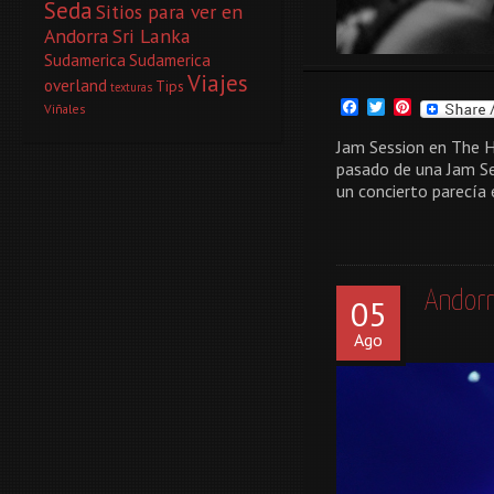
Seda
Sitios para ver en
Andorra
Sri Lanka
Sudamerica
Sudamerica
Viajes
overland
Tips
texturas
Facebook
Twitter
Pinterest
Viñales
Jam Session en The H
pasado de una Jam Se
un concierto parecía 
Andorr
05
Ago