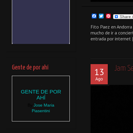
Facebook
Twitter
Pinterest
Fito Paez en Andorra 
mucho de ir a concier
entrada por internet 
Gente de por ahí
Jam Se
13
Ago
GENTE DE POR
AHÍ
By
Jose Maria
Piasentini