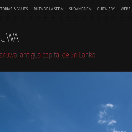
STORIAS & VIAJES
RUTA DE LA SEDA
SUDAMÉRICA
QUIEN SOY
WEBS 
RUWA
aruwa, antigua capital de Sri Lanka