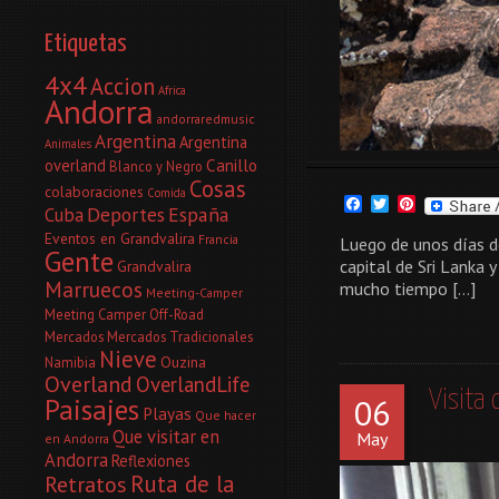
Etiquetas
4x4
Accion
Africa
Andorra
andorraredmusic
Argentina
Argentina
Animales
Canillo
overland
Blanco y Negro
Cosas
colaboraciones
Comida
Facebook
Twitter
Pinterest
Deportes
España
Cuba
Eventos en Grandvalira
Francia
Luego de unos días d
Gente
capital de Sri Lanka 
Grandvalira
Marruecos
mucho tiempo […]
Meeting-Camper
Meeting Camper Off-Road
Mercados
Mercados Tradicionales
Nieve
Ouzina
Namibia
Overland
OverlandLife
Visita
Paisajes
06
Playas
Que hacer
Que visitar en
May
en Andorra
Andorra
Reflexiones
Ruta de la
Retratos