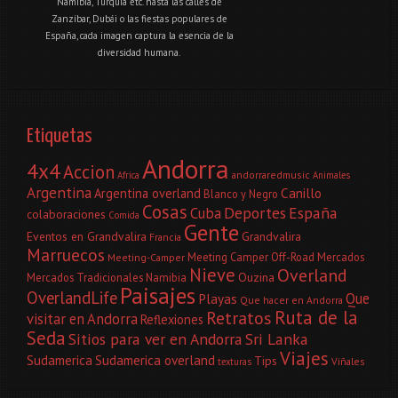
Namibia, Turquía etc. hasta las calles de
Zanzíbar, Dubái o las fiestas populares de
España, cada imagen captura la esencia de la
diversidad humana.
Etiquetas
Andorra
4x4
Accion
andorraredmusic
Africa
Animales
Argentina
Canillo
Argentina overland
Blanco y Negro
Cosas
Deportes
España
Cuba
colaboraciones
Comida
Gente
Eventos en Grandvalira
Grandvalira
Francia
Marruecos
Meeting Camper Off-Road
Mercados
Meeting-Camper
Nieve
Overland
Ouzina
Mercados Tradicionales
Namibia
Paisajes
OverlandLife
Que
Playas
Que hacer en Andorra
Ruta de la
Retratos
visitar en Andorra
Reflexiones
Seda
Sitios para ver en Andorra
Sri Lanka
Viajes
Sudamerica
Sudamerica overland
Tips
Viñales
texturas