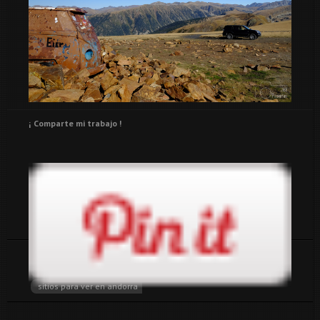
¡ Comparte mi trabajo !
Tags:
4x4
andorra
overland
overlandlife
paisajes
que visitar en andorra
sitios para ver en andorra