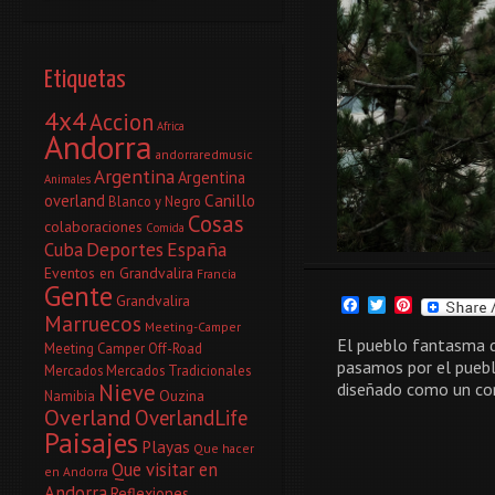
Etiquetas
4x4
Accion
Africa
Andorra
andorraredmusic
Argentina
Argentina
Animales
Canillo
overland
Blanco y Negro
Cosas
colaboraciones
Comida
Deportes
España
Cuba
Eventos en Grandvalira
Francia
Gente
Grandvalira
Facebook
Twitter
Pinterest
Marruecos
Meeting-Camper
El pueblo fantasma d
Meeting Camper Off-Road
pasamos por el puebl
Mercados
Mercados Tradicionales
Nieve
diseñado como un co
Ouzina
Namibia
Overland
OverlandLife
Paisajes
Playas
Que hacer
Que visitar en
en Andorra
Andorra
Reflexiones