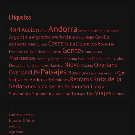
Etiquetas
Andorra
4x4
Accion
andorraredmusic
Africa
Animales
Argentina
Canillo
Argentina overland
Blanco y Negro
Cosas
Deportes
España
Cuba
colaboraciones
Comida
Gente
Eventos en Grandvalira
Grandvalira
Francia
Marruecos
Meeting Camper Off-Road
Mercados
Meeting-Camper
Nieve
Overland
Ouzina
Mercados Tradicionales
Namibia
Paisajes
OverlandLife
Que
Playas
Que hacer en Andorra
Ruta de la
Retratos
visitar en Andorra
Reflexiones
Seda
Sitios para ver en Andorra
Sri Lanka
Viajes
Sudamerica
Sudamerica overland
Tips
Viñales
texturas
Galerías de Fotos
Historias & Viajes
Andorra
Argentina