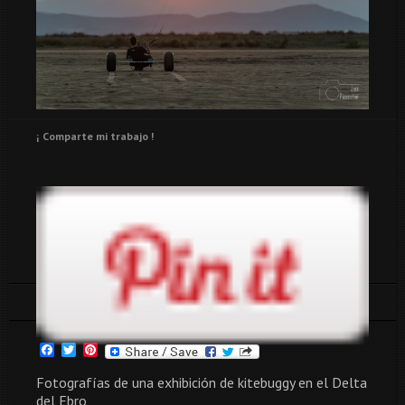
¡ Comparte mi trabajo !
Tags:
accion
españa
kitebuggy
Facebook
Twitter
Pinterest
Fotografías de una exhibición de kitebuggy en el Delta
del Ebro