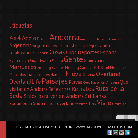
Etiquetas
Andorra
4x4
Accion
andorraredmusic
Africa
Animales
Argentina
Canillo
Argentina overland
Blanco y Negro
Cosas
Deportes
España
Cuba
colaboraciones
Comida
Gente
Eventos en Grandvalira
Grandvalira
Francia
Marruecos
Meeting Camper Off-Road
Mercados
Meeting-Camper
Nieve
Overland
Ouzina
Mercados Tradicionales
Namibia
Paisajes
OverlandLife
Que
Playas
Que hacer en Andorra
Ruta de la
Retratos
visitar en Andorra
Reflexiones
Seda
Sitios para ver en Andorra
Sri Lanka
Viajes
Sudamerica
Sudamerica overland
Tips
Viñales
texturas
Galerías de Fotos
COPYRIGHT 2014 JOSÉ M. PIASENTINI - WWW.DANDOVUELTASFOTOS.COM
Historias & Viajes
Andorra