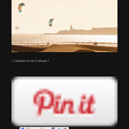
¡ Comparte mi trabajo !
Tags:
4x4
essaouira
marruecos
overland