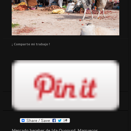
¡ Comparte mi trabajo !
Tags:
4x4
bereber
essaouira
marruecos
mercados
mercados tradicionales
Mercado bereber de Ida Ougourd, Marruecos