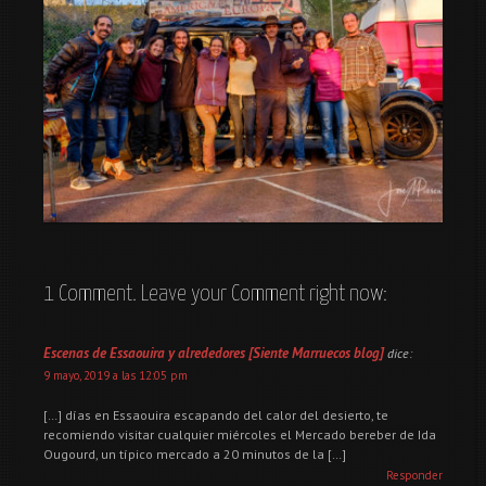
KDD Camperween en Capuxi
1 Comment. Leave your Comment right now:
Escenas de Essaouira y alrededores [Siente Marruecos blog]
dice:
9 mayo, 2019 a las 12:05 pm
[…] días en Essaouira escapando del calor del desierto, te
recomiendo visitar cualquier miércoles el Mercado bereber de Ida
Ougourd, un típico mercado a 20 minutos de la […]
Responder