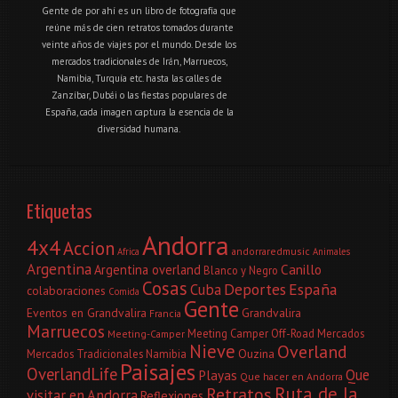
Gente de por ahí es un libro de fotografía que
reúne más de cien retratos tomados durante
veinte años de viajes por el mundo. Desde los
mercados tradicionales de Irán, Marruecos,
Namibia, Turquía etc. hasta las calles de
Zanzíbar, Dubái o las fiestas populares de
España, cada imagen captura la esencia de la
diversidad humana.
Etiquetas
Andorra
4x4
Accion
andorraredmusic
Africa
Animales
Argentina
Canillo
Argentina overland
Blanco y Negro
Cosas
Deportes
España
Cuba
colaboraciones
Comida
Gente
Eventos en Grandvalira
Grandvalira
Francia
Marruecos
Meeting Camper Off-Road
Mercados
Meeting-Camper
Nieve
Overland
Ouzina
Mercados Tradicionales
Namibia
Paisajes
OverlandLife
Que
Playas
Que hacer en Andorra
Ruta de la
Retratos
visitar en Andorra
Reflexiones