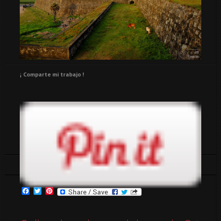
¡ Comparte mi trabajo !
Tags:
playas
sri lanka
Facebook
Twitter
Pinterest