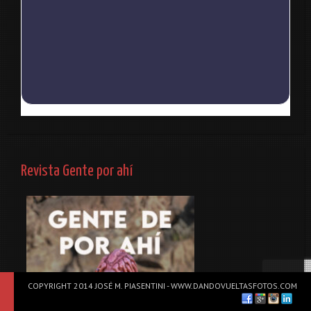
Revista Gente por ahí
COPYRIGHT 2014 JOSÉ M. PIASENTINI - WWW.DANDOVUELTASFOTOS.COM